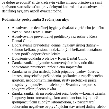
Je dobré uvedomiť si, že k zdraviu vášho chrupu prispievate sami
správnou starostlivosťou, pravidelnými kontrolami a absolvovaním
dentálnej hygieny aspoň dvakrát ročne.
Podmienky poskytnutia 3 ročnej záruky:
Absolvovanie dentálnej hygieny dvakrát v priebehu jedného
roka v Rosa Dental Clinic
Absolvovanie preventívnej prehliadky raz ročne v Rosa
Dental Clinic
Dodržiavanie pravidelnej dennej hygieny ústnej dutiny –
zubnou kefkou, pastou, medzizubnými kefkami, dentálnou
niťou podľa odporučenia lekára
Doloženie dokladu o platbe v Rosa Dental Clinic
Záruka zaniká uplynutím stanovených rokov odo dňa
odovzdania protetickej práce alebo implantátu
Záruka sa netýka nasledujúcich prípadov: pádov, úderov,
úrazov, úmyselného poškodenia, poškodenia zapríčineného
športom, neodbornými zásahmi, straty protetickej práce,
nesprávnym používaním alebo používaním v rozpore s
pokynmi ošetrujúceho lekára
Záruka zaniká, ak na protetickej práci budú vykonané zásahy,
či opravy inou stomatologickou ambulanciou, iným, než
spolupracujúcim zubným laboratóriom, ak pacient trpí
ochorením negatívne ovplyvňujúcim stav ústnej dutiny, alebo