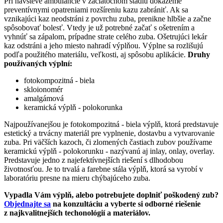
Pri návšteve ambulancie v začiatočnom štádiu dokážeme
preventívnymi opatreniami rozšíreniu kazu zabrániť. Ak sa
vznikajúci kaz neodstráni z povrchu zuba, prenikne hlbšie a začne
spôsobovať bolesť. Vtedy je už potrebné začať s ošetrením a
vyhnúť sa zápalom, prípadne strate celého zuba. Ošetrujúci lekár
kaz odstráni a jeho miesto nahradí výplňou. Výplne sa rozlišujú
podľa použitého materiálu, veľkosti, aj spôsobu aplikácie.
Druhy
používaných výplní:
fotokompozitná - biela
skloionomér
amalgámová
keramická výplň - polokorunka
Najpoužívanejšou je fotokompozitná - biela výplň, ktorá predstavuje
estetický a trvácny materiál pre vyplnenie, dostavbu a vytvarovanie
zuba. Pri väčších kazoch, či zlomených častiach zubov používame
keramickú výplň - polokorunku - nazývanú aj inlay, onlay, overlay.
Predstavuje jedno z najefektívnejších riešení s dlhodobou
životnosťou. Je to trvalá a farebne stála výplň, ktorá sa vyrobí v
laboratóriu presne na mieru chýbajúceho zuba.
Vypadla Vám výplň, alebo potrebujete doplniť poškodený zub?
Objednajte sa
na konzultáciu a vyberte si odborné riešenie
z najkvalitnejších techonológií a materiálov.