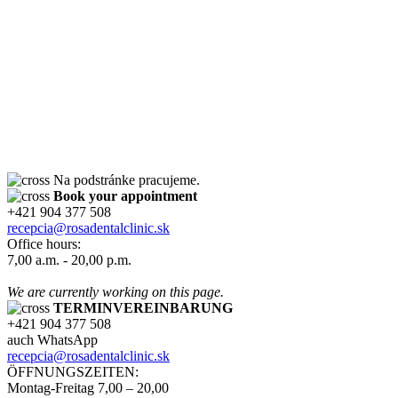
Týmto Vám oznamujeme, že dohľad nad spracovaním osobných
údajov v našej spoločnosti zabezpečuje firma EuroTRADING s.r.o.,
a v súlade s § 44 zákona č. 18/2018 Z.z. a článkom č.37
NARIADENIA EURÓPSKEHO PARLAMENTU A RADY (EÚ)
2016/679, nám poskytuje zodpovednú osobu, ktorú môžete
kontaktovať na adrese
zo@eurotrading.sk
.
Viac informácií si môžete prečítať tu:
www.eurotrading.sk/zo
Na podstránke pracujeme.
Book your appointment
+421 904 377 508
recepcia@rosadentalclinic.sk
Office hours:
7,00 a.m. - 20,00 p.m.
We are currently working on this page.
TERMINVEREINBARUNG
+421 904 377 508
auch WhatsApp
recepcia@rosadentalclinic.sk
ÖFFNUNGSZEITEN:
Montag-Freitag 7,00 – 20,00