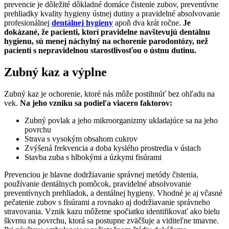
prevencie je dôležité dôkladné domáce čistenie zubov, preventívne
prehliadky kvality hygieny ústnej dutiny a pravidelné absolvovanie
profesionálnej
dentálnej hygieny
apoň dva krát ročne.
Je
dokázané, že pacienti, ktorí pravidelne navštevujú dentálnu
hygienu, sú menej náchylný na ochorenie parodontózy, než
pacienti s nepravidelnou starostlivosťou o ústnu dutinu.
Zubný kaz a výplne
Zubný kaz je ochorenie, ktoré nás môže postihnúť bez ohľadu na
vek.
Na jeho vzniku sa podieľa viacero faktorov:
Zubný povlak a jeho mikroorganizmy ukladajúce sa na jeho
povrchu
Strava s vysokým obsahom cukrov
Zvýšená frekvencia a doba kyslého prostredia v ústach
Stavba zuba s hlbokými a úzkymi fisúrami
Prevenciou je hlavne dodržiavanie správnej metódy čistenia,
používanie dentálnych pomôcok, pravidelné absolvovanie
preventívnych prehliadok, a dentálnej hygieny. Vhodné je aj včasné
pečatenie zubov s fisúrami a rovnako aj dodržiavanie správneho
stravovania. Vznik kazu môžeme spočiatku identifikovať ako bielu
škvrnu na povrchu, ktorá sa postupne zväčšuje a viditeľne tmavne.