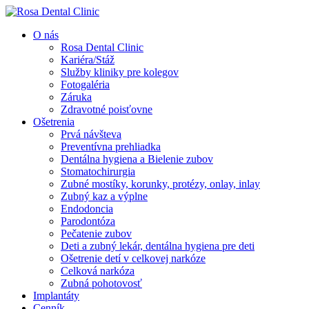
O nás
Rosa Dental Clinic
Kariéra/Stáž
Služby kliniky pre kolegov
Fotogaléria
Záruka
Zdravotné poisťovne
Ošetrenia
Prvá návšteva
Preventívna prehliadka
Dentálna hygiena a Bielenie zubov
Stomatochirurgia
Zubné mostíky, korunky, protézy, onlay, inlay
Zubný kaz a výplne
Endodoncia
Parodontóza
Pečatenie zubov
Deti a zubný lekár, dentálna hygiena pre deti
Ošetrenie detí v celkovej narkóze
Celková narkóza
Zubná pohotovosť
Implantáty
Cenník