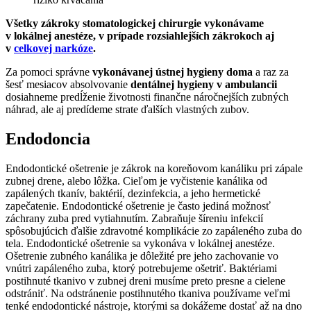
Všetky zákroky stomatologickej chirurgie vykonávame
v lokálnej anestéze, v prípade rozsiahlejších zákrokoch aj
v
celkovej narkóze
.
Za pomoci správne
vykonávanej ústnej hygieny doma
a raz za
šesť mesiacov absolvovanie
dentálnej hygieny v ambulancii
dosiahneme predĺženie životnosti finančne náročnejších zubných
náhrad, ale aj predídeme strate ďalších vlastných zubov.
Endodoncia
Endodontické ošetrenie je zákrok na koreňovom kanáliku pri zápale
zubnej drene, alebo lôžka. Cieľom je vyčistenie kanálika od
zapálených tkanív, baktérií, dezinfekcia, a jeho hermetické
zapečatenie. Endodontické ošetrenie je často jediná možnosť
záchrany zuba pred vytiahnutím. Zabraňuje šíreniu infekcií
spôsobujúcich ďalšie zdravotné komplikácie zo zapáleného zuba do
tela. Endodontické ošetrenie sa vykonáva v lokálnej anestéze.
Ošetrenie zubného kanálika je dôležité pre jeho zachovanie vo
vnútri zapáleného zuba, ktorý potrebujeme ošetriť. Baktériami
postihnuté tkanivo v zubnej dreni musíme preto presne a cielene
odstrániť. Na odstránenie postihnutého tkaniva používame veľmi
tenké endodontické nástroje, ktorými sa dokážeme dostať až na dno