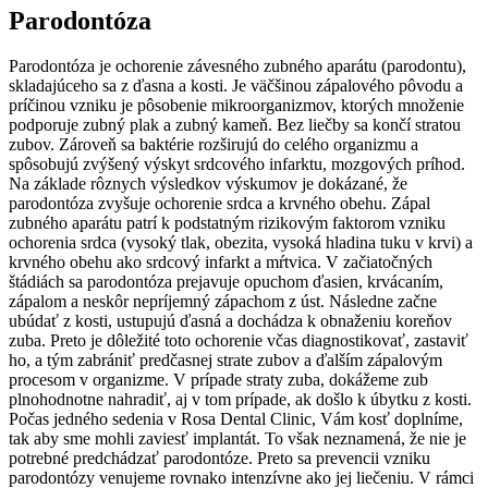
Parodontóza
Parodontóza je ochorenie závesného zubného aparátu (parodontu),
skladajúceho sa z ďasna a kosti. Je väčšinou zápalového pôvodu a
príčinou vzniku je pôsobenie mikroorganizmov, ktorých množenie
podporuje zubný plak a zubný kameň. Bez liečby sa končí stratou
zubov. Zároveň sa baktérie rozširujú do celého organizmu a
spôsobujú zvýšený výskyt srdcového infarktu, mozgových príhod.
Na základe rôznych výsledkov výskumov je dokázané, že
parodontóza zvyšuje ochorenie srdca a krvného obehu. Zápal
zubného aparátu patrí k podstatným rizikovým faktorom vzniku
ochorenia srdca (vysoký tlak, obezita, vysoká hladina tuku v krvi) a
krvného obehu ako srdcový infarkt a mŕtvica. V začiatočných
štádiách sa parodontóza prejavuje opuchom ďasien, krvácaním,
zápalom a neskôr nepríjemný zápachom z úst. Následne začne
ubúdať z kosti, ustupujú ďasná a dochádza k obnaženiu koreňov
zuba. Preto je dôležité toto ochorenie včas diagnostikovať, zastaviť
ho, a tým zabrániť predčasnej strate zubov a ďalším zápalovým
procesom v organizme. V prípade straty zuba, dokážeme zub
plnohodnotne nahradiť, aj v tom prípade, ak došlo k úbytku z kosti.
Počas jedného sedenia v Rosa Dental Clinic, Vám kosť doplníme,
tak aby sme mohli zaviesť implantát. To však neznamená, že nie je
potrebné predchádzať parodontóze. Preto sa prevencii vzniku
parodontózy venujeme rovnako intenzívne ako jej liečeniu. V rámci