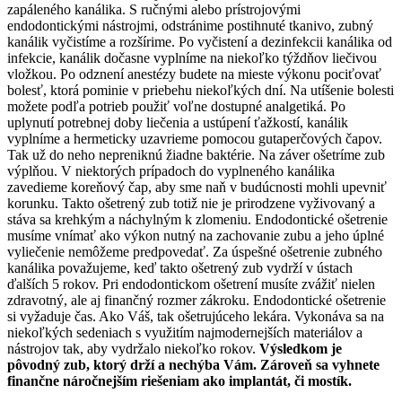
zapáleného kanálika. S ručnými alebo prístrojovými
endodontickými nástrojmi, odstránime postihnuté tkanivo, zubný
kanálik vyčistíme a rozšírime. Po vyčistení a dezinfekcii kanálika od
infekcie, kanálik dočasne vyplníme na niekoľko týždňov liečivou
vložkou. Po odznení anestézy budete na mieste výkonu pociťovať
bolesť, ktorá pominie v priebehu niekoľkých dní. Na utíšenie bolesti
možete podľa potrieb použiť voľne dostupné analgetiká. Po
uplynutí potrebnej doby liečenia a ustúpení ťažkostí, kanálik
vyplníme a hermeticky uzavrieme pomocou gutaperčových čapov.
Tak už do neho nepreniknú žiadne baktérie. Na záver ošetríme zub
výplňou. V niektorých prípadoch do vyplneného kanálika
zavedieme koreňový čap, aby sme naň v budúcnosti mohli upevniť
korunku. Takto ošetrený zub totiž nie je prirodzene vyživovaný a
stáva sa krehkým a náchylným k zlomeniu. Endodontické ošetrenie
musíme vnímať ako výkon nutný na zachovanie zubu a jeho úplné
vyliečenie nemôžeme predpovedať. Za úspešné ošetrenie zubného
kanálika považujeme, keď takto ošetrený zub vydrží v ústach
ďalších 5 rokov. Pri endodontickom ošetrení musíte zvážiť nielen
zdravotný, ale aj finančný rozmer zákroku. Endodontické ošetrenie
si vyžaduje čas. Ako Váš, tak ošetrujúceho lekára. Vykonáva sa na
niekoľkých sedeniach s využitím najmodernejších materiálov a
nástrojov tak, aby vydržalo niekoľko rokov.
Výsledkom je
pôvodný zub, ktorý drží a nechýba Vám. Zároveň sa vyhnete
finančne náročnejším riešeniam ako implantát, či mostík.