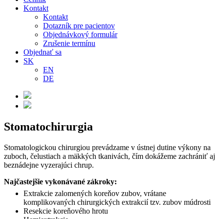
Kontakt
Kontakt
Dotazník pre pacientov
Objednávkový formulár
Zrušenie termínu
Objednať sa
SK
EN
DE
Stomatochirurgia
Stomatologickou chirurgiou prevádzame v ústnej dutine výkony na
zuboch, čelustiach a mäkkých tkanivách, čím dokážeme zachrániť aj
beznádejne vyzerajúci chrup.
Najčastejšie vykonávané zákroky:
Extrakcie zalomených koreňov zubov, vrátane
komplikovaných chirurgických extrakcií tzv. zubov múdrosti
Resekcie koreňového hrotu