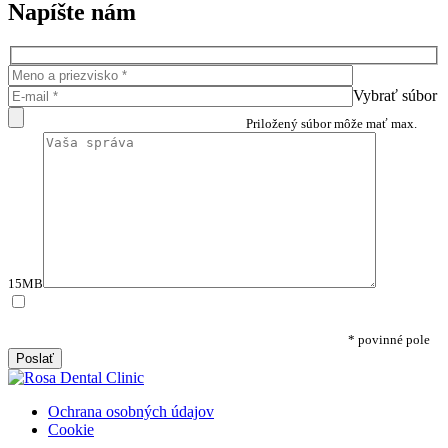
Napíšte nám
Vybrať súbor
Priložený súbor môže mať max.
15MB
Týmto potvrdzujem, že som si prečítal/a
ZÁSADY
SPRACÚVANIA OSOBNÝCH ÚDAJOV
na účely kontaktného
formulára a súhlasím s ich spracovaním na tento účel.
* povinné pole
Ochrana osobných údajov
Cookie