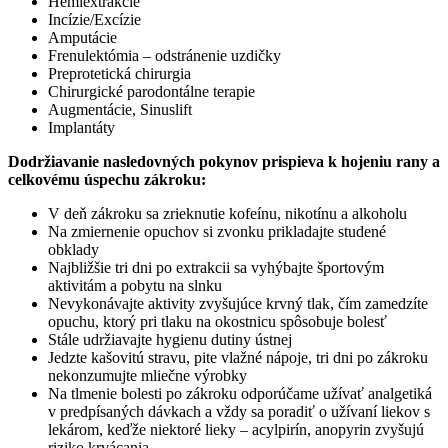
Hemiextrakcie
Incízie/Excízie
Amputácie
Frenulektómia – odstránenie uzdičky
Preprotetická chirurgia
Chirurgické parodontálne terapie
Augmentácie, Sinuslift
Implantáty
Dodržiavanie nasledovných pokynov prispieva k hojeniu rany a
celkovému úspechu zákroku:
V deň zákroku sa zrieknutie kofeínu, nikotínu a alkoholu
Na zmiernenie opuchov si zvonku prikladajte studené
obklady
Najbližšie tri dni po extrakcii sa vyhýbajte športovým
aktivitám a pobytu na slnku
Nevykonávajte aktivity zvyšujúce krvný tlak, čím zamedzíte
opuchu, ktorý pri tlaku na okostnicu spôsobuje bolesť
Stále udržiavajte hygienu dutiny ústnej
Jedzte kašovitú stravu, pite vlažné nápoje, tri dni po zákroku
nekonzumujte mliečne výrobky
Na tlmenie bolesti po zákroku odporúčame užívať analgetiká
v predpísaných dávkach a vždy sa poradiť o užívaní liekov s
lekárom, keďže niektoré lieky – acylpirín, anopyrin zvyšujú
riziko krvácania