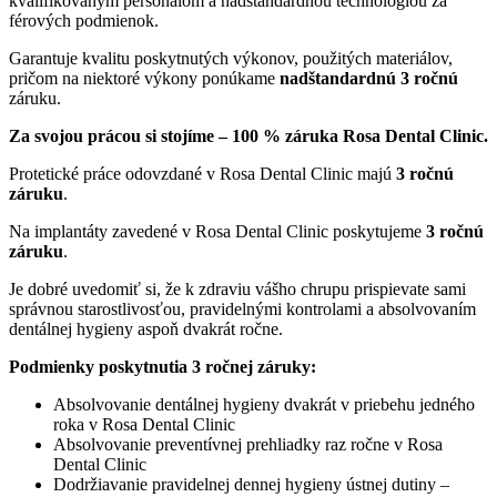
kvalifikovaným personálom a nadštandardnou technológiou za
férových podmienok.
Garantuje kvalitu poskytnutých výkonov, použitých materiálov,
pričom na niektoré výkony ponúkame
nadštandardnú 3 ročnú
záruku.
Za svojou prácou si stojíme – 100 % záruka Rosa Dental Clinic.
Protetické práce odovzdané v Rosa Dental Clinic majú
3 ročnú
záruku
.
Na implantáty zavedené v Rosa Dental Clinic poskytujeme
3 ročnú
záruku
.
Je dobré uvedomiť si, že k zdraviu vášho chrupu prispievate sami
správnou starostlivosťou, pravidelnými kontrolami a absolvovaním
dentálnej hygieny aspoň dvakrát ročne.
Podmienky poskytnutia 3 ročnej záruky:
Absolvovanie dentálnej hygieny dvakrát v priebehu jedného
roka v Rosa Dental Clinic
Absolvovanie preventívnej prehliadky raz ročne v Rosa
Dental Clinic
Dodržiavanie pravidelnej dennej hygieny ústnej dutiny –