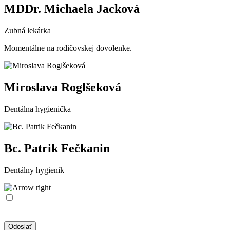
MDDr. Michaela Jacková
Zubná lekárka
Momentálne na rodičovskej dovolenke.
Miroslava Roglšeková
Dentálna hygienička
Bc. Patrik Fečkanin
Dentálny hygienik
Týmto potvrdzujem, že som sa oboznámil/a so
ZÁSADAMI
SPRACÚVANIA OSOBNÝCH ÚDAJOV
na účely
objednávkového formulára a s ich spracovaním na tento účel.