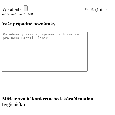
Vybrať súbor
Priložený súbor
môže mať max. 15MB
Vaše prípadné poznámky
Žiadanka na zubné RTG, CT - zhotovenie snímky - na
stiahnutie
Žiadanka o vykonanie stomatologických zákrokov - na
stiahnutie
Môžete zvoliť konkrétneho lekára/dentálnu
hygieničku