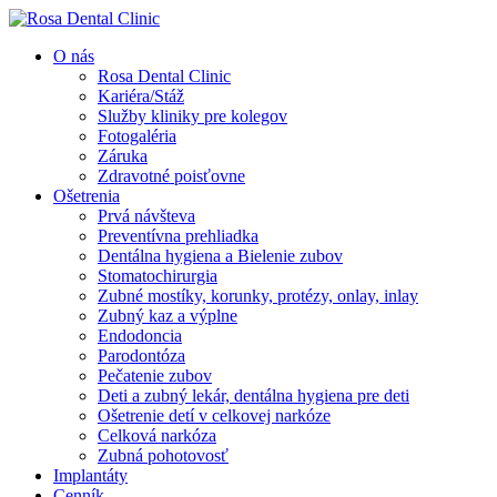
O nás
Rosa Dental Clinic
Kariéra/Stáž
Služby kliniky pre kolegov
Fotogaléria
Záruka
Zdravotné poisťovne
Ošetrenia
Prvá návšteva
Preventívna prehliadka
Dentálna hygiena a Bielenie zubov
Stomatochirurgia
Zubné mostíky, korunky, protézy, onlay, inlay
Zubný kaz a výplne
Endodoncia
Parodontóza
Pečatenie zubov
Deti a zubný lekár, dentálna hygiena pre deti
Ošetrenie detí v celkovej narkóze
Celková narkóza
Zubná pohotovosť
Implantáty
Cenník