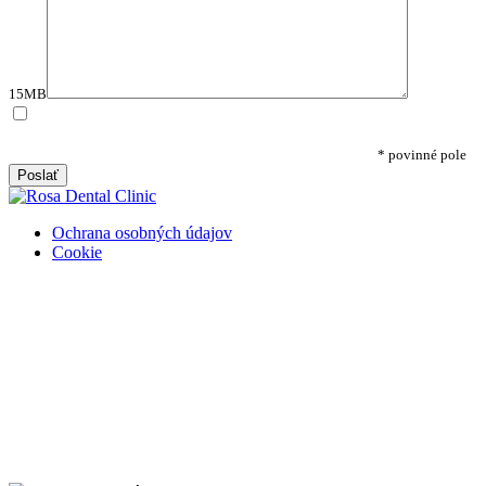
15MB
Týmto potvrdzujem, že som si prečítal/a
ZÁSADY
SPRACÚVANIA OSOBNÝCH ÚDAJOV
na účely kontaktného
formulára a súhlasím s ich spracovaním na tento účel.
* povinné pole
Ochrana osobných údajov
Cookie
Týmto Vám oznamujeme, že dohľad nad spracovaním osobných
údajov v našej spoločnosti zabezpečuje firma EuroTRADING s.r.o.,
a v súlade s § 44 zákona č. 18/2018 Z.z. a článkom č.37
NARIADENIA EURÓPSKEHO PARLAMENTU A RADY (EÚ)
2016/679, nám poskytuje zodpovednú osobu, ktorú môžete
kontaktovať na adrese
zo@eurotrading.sk
.
Viac informácií si môžete prečítať tu:
www.eurotrading.sk/zo