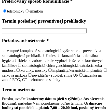
Preferovaný spôsob komunikácie *
telefonicky
emailom
Termín poslednej preventívnej prehliadky
Požadované ošetrenie *
vstupné komplexné stomatologické vyšetrenie
preventívna
stomatologická prehliadka
bolesť
konzultácia
dentálna
hygiena
bielenie zubov
biele výplne
ošetrenie koreňových
kanálikov
stomatologická chirurgia/chirurgická extrakcia zuba
múdrosti
korunky, mostíky
implantáty/keramické implantáty
celková narkóza
neviditeľný strojček smile UP
žiadanka na
zubné RTG, CT – zhotovenie snímky
Termín ošetrenia
Prosím, uveďte
konkrétny dátum (deň v týždni) a čas ošetrenia
(hodinu)
, následne Vám ponúkneme voľné termíny.
Ordinačné
hodiny sú pondelok – piatok 7,00 – 20,00 hod, posledný termín